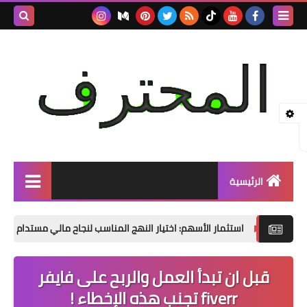
بحث هذه
المدونة
الإلكتروني
الرئيسية
التجاره الالكترونيه
استثمار الأسهم: اختيار النهج المناسب لنجاح مالي مستدام
نصائح م
Investing
قبل ان تبدأ العمل والربح على فايفر
مواقع العمل الحر
fiverr تجنب هذه الإخطاء !
ادسنس