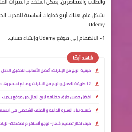
والطلاب والمحاضرين. يمكن استخدام الميزات المتا
بشكل عام، هناك أربع خطوات أساسية للمدرب الجدي
Udemy:
1- الانضمام إلى موقع Udemy وإنشاء حساب.
شاهد أيضًا
كيفية الربح من الإنترنت: أفضل الأساليب لتحقيق الدخل
12 طريقة للعمل والربح من الانترنت ربما لم تسمع بها من قبل
افضل خمس طرق مختلفه لربح المال من موقع ريديت
كيفية بناء السيرة الذاتية و الملف الشخصي فى انستغ
كيف تختار تصميم شعار- لوجو أنستقرام لصفحتك- لزياده