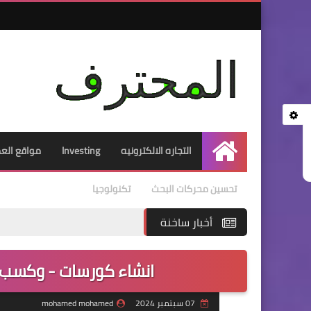
التجاره الالكترونيه
Investing
مواقع العم
الرئيسية
تحسين محركات البحث
تكنولوجيا
أخبار ساخنة
انشاء كورسات - وكسب
07 سبتمبر 2024
mohamed mohamed