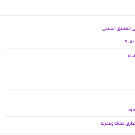
لى التطبيق العملي
دات ؟
دام
ميع
 بطرق فعالة ومجربة