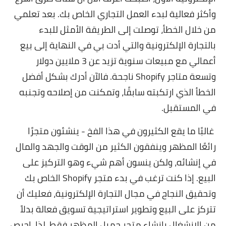
وأكثر فعالية لبدء العمل التجاري الخاص بك. بعد تعلمي
من خلال الخطأ، توصلت إلى الطريقة الأمثل للبدء
بالتجارة الإلكترونية والتي أدت بي في النهاية إلى بيع
أعمالي مع مبيعات سنوية تزيد عن 3 ملايين دولار
وتسعة متاجر Shopify ناجحة. فالآن أدرك بشكل أفضل
الخطأ الذي ارتكبته سابقًا، وتمكنت من إصلاحه وتجنبه
في المستقبل.
غالبًا ما يقع الكثيرون في هذا الفخ - ينشئون متجرًا
رائعًا المظهر وينفقون الكثير من الوقت والجهد والمال
في إنشائه، ولكن ينسون أهم شيء وهو التركيز على
البيع. إذا كنت ترغب في بدء متجر Shopify الخاص بك
وتحقيق النجاح في مجال التجارة الإلكترونية، فعليك أن
تتركز على البيع وتطوير استراتيجية تسويق فعالة بدلاً
من الانشغال بإنشاء متجر جميل المظهر فقط. لذا، احرص