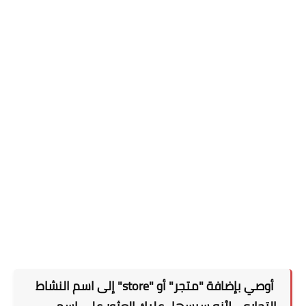
أوصي بإضافة "متجر" أو "store" إلى اسم النشاط