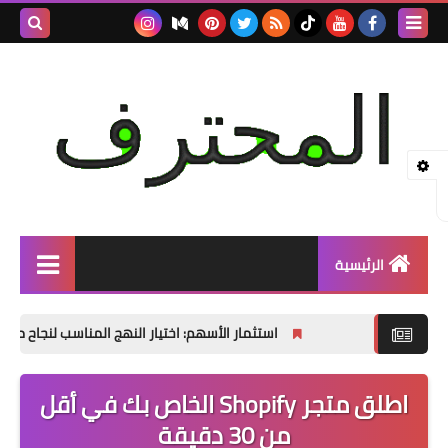
بحث هذه
المدونة
الإلكتروني
الرئيسية
التجاره الالكترونيه
استثمار الأسهم: اختيار النهج المناسب لنجاح مالي مستدام
Investing
اطلق متجر Shopify الخاص بك في أقل
مواقع العمل الحر
من 30 دقيقة
ادسنس