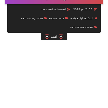
الربح من انستجرام
26 أكتوبر 2025
mohamed mohamed
الاسهم
الصفحة الرئيسية
e-commerce
earn money online
earn-money-online
الربح من الأنترنت
الحجم
فايفر
العملات الرقميه
استثمار
تحسين محركات البحث
تكنولوجيا