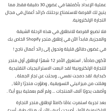
عملية الإعداد بأكملها في غضون 30 دقيقة فقط، مما
يتيح لك الفرصة للاستمتاع برحلتك كرائد أعمال في مجال
التجارة الإلكترونية.
فلا تضيع الفرصة للانطلاق في هذه الرحلة الشيقة
والمجزية، فابدأ الآن في إطلاق متجر Shopify الخاص بك
في غضون دقائق قليلة وتحول إلى رائد أعمال ناجح !
لأكون صادقًا ، استغرق الأمر 12 شهرًا لإطلاق أول متجر
للتجارة الإلكترونية! لقد اتبعت الاستراتيجيات التقليدية
كبداية. لقد دمجت نفسي ، وبحثت عن تجار الجملة ،
وقللت من ميزانيتي التسويقية ، وطوّرت متجرًا رائعًا ،
وأضفت يدويًا آلاف المنتجات ... ولم أقم بعملية بيع أبدًا .
بعد تجربة استمرت عامًا كاملاً لإطلاق متجر التجارة
الإلكترونية الأول، أصبحت أعرف الآن أن هناك طرق أسرع