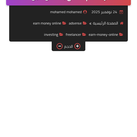
الربح من انستجرام
24 نوفمبر 2025
mohamed mohamed
الاسهم
الصفحة الرئيسية
adsense
earn money online
investing
freelancer
earn-money-online
الربح من الأنترنت
الحجم
فايفر
العملات الرقميه
استثمار
تحسين محركات البحث
تكنولوجيا