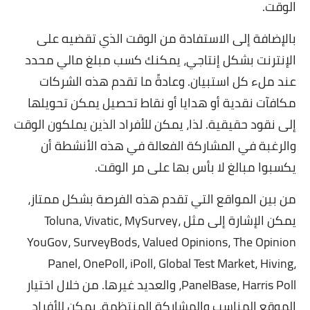
الوقت.
بالإضافة إلى الاستفادة من الوقت الذي تقضيه على
الإنترنت بشكل إنتاجي، يمكنك كسب مبلغ مالي محدد
عند ملء كل استبيان. وعادةً ما تقدم هذه الشركات
مكافآت نقدية أو هدايا أو نقاط تحصيل يمكن تحويلها
إلى نقود حقيقية. لذا، يمكن للأفراد الذين يملكون الوقت
والرغبة في المشاركة الفعالة في هذه الأنشطة أن
يكسبوا مبالغ لا بأس بها على مر الوقت.
من بين المواقع التي تقدم هذه الفرصة بشكل ممتاز،
يمكن الإشارة إلى مثل Toluna، Vivatic، MySurvey،
YouGov، SurveyBods، Valued Opinions، The Opinion
Panel، OnePoll، iPoll، Global Test Market، Hiving،
PanelBase، Harris Poll، والعديد غيرها. من خلال اختيار
الموقع المناسب والمشاركة المنتظمة، يمكن للأفراد