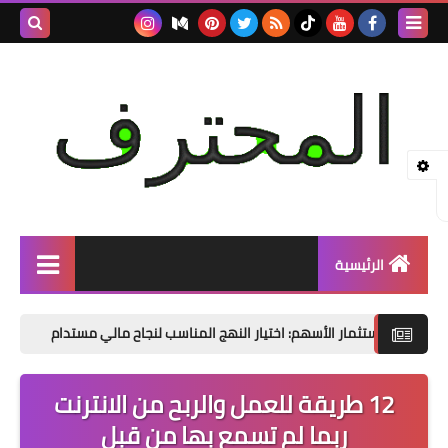
بحث هذه
المدونة
الإلكتروني
الرئيسية
التجاره الالكترونيه
ثمار الأسهم: اختيار النهج المناسب لنجاح مالي مستدام
نصائح مجربه
Investing
12 طريقة للعمل والربح من الانترنت
مواقع العمل الحر
ربما لم تسمع بها من قبل
ادسنس