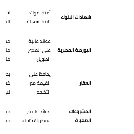
آمنة، عوائد
لا تح
شهادات البنوك
ثابتة، سهلة
التضخم
عوائد عالية
مخاطر
البورصة المصرية
على المدى
متوسط
الطويل
متابع
يحافظ على
يحتاج
العقار
القيمة مع
كبير،
التضخم
تبيعه
المشروعات
عوائد عالية،
مخاطر
الصغيرة
سيطرتك كاملة
مجهود