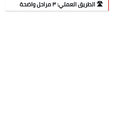
🛣️ الطريق العملي: ٣ مراحل واضحة