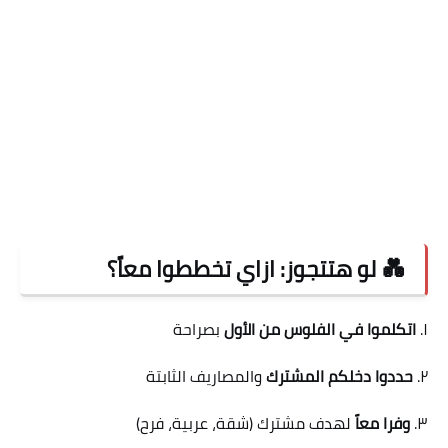
💑 لو هتتجوز: ازاي تخططوا معاً؟
١.
اتكلموا في الفلوس من الأول
بصراحة
٢.
حددوا دخلكم المشترك
والمصاريف الثابتة
٣.
وفرا معاً
لهدف مشترك (شقة، عربية، فرح)