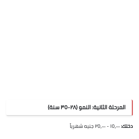
المرحلة الثانية: النمو (٢٨-٣٥ سنة)
دخلك:
١٥,٠٠٠ - ٢٥,٠٠٠ جنيه شهرياً