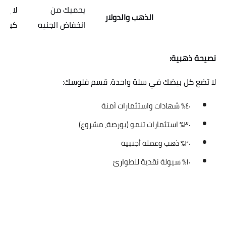
يحميك من
لا يحق
الذهب والدولار
انخفاض الجنيه
كبيراً
نصيحة ذهبية:
لا تضع كل بيضك في سلة واحدة. قسم فلوسك:
٤٠٪ شهادات واستثمارات آمنة
٣٠٪ استثمارات تنمو (بورصة، مشروع)
٢٠٪ ذهب وعملة أجنبية
١٠٪ سيولة نقدية للطوارئ