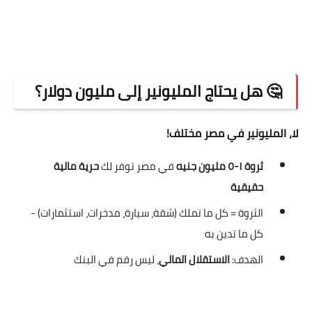
🤔 هل يحتاج المليونير إلى مليون دولار؟
لا، المليونير في مصر مختلف!
ثروة ١-٥ مليون جنيه
في مصر توفر لك
حرية مالية
حقيقية
الثروة = كل ما تملك (شقة، سيارة، مدخرات، استثمارات) -
كل ما تدين به
الهدف:
الاستقلال المالي
، ليس رقم في البنك