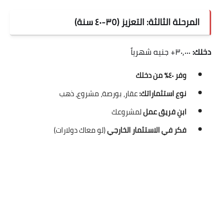
المرحلة الثالثة: التعزيز (٣٥-٤٠ سنة)
دخلك:
٣٠,٠٠٠+ جنيه شهرياً
وفر ٤٠٪ من دخلك
نوع استثماراتك:
عقار، بورصة، مشروع، ذهب
ابنِ فريق عمل
لمشروعك
فكر في الاستثمار الخارجي
(لو معاك دولارات)