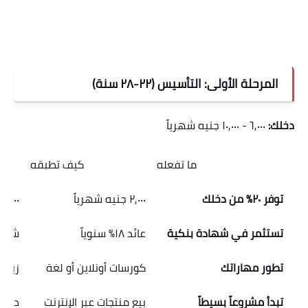
المرحلة الأولى: التأسيس (٢٢-٢٨ سنة)
دخلك:
٦,٠٠٠ - ١٠,٠٠٠ جنيه شهرياً
ما تفعله
كيف تطبقه
توفر ٢٠٪ من دخلك
٢,٠٠٠ جنيه شهرياً
٧٢,٠٠٠ جنيه + عوا
تستثمر في شهادة بنكية
عائد ١٨٪ سنوياً
شهادة ق
تطور مهاراتك
كورسات أونلاين أو لغة
زيادة 
تبدأ مشروعاً بسيطاً
بيع منتجات عبر الإنترنت
دخل إضافي