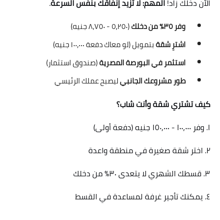
الآن دخلك زاد!
المهم: لا تزيد إنفاقك بنفس السرعة
.
وفر ٣٥٪ من دخلك
(٥,٢٥٠ - ٨,٧٥٠ جنيه)
اشترِ شقة
بتمويل (لو معاك دفعة ١٠٠,٠٠٠ جنيه)
استثمر في البورصة المصرية
(صندوق استثمار)
طور مشروعك الجانبي
ليصبح عملك الرئيسي
كيف تشتري شقة وأنت شاب؟
١. وفر ١٠٠,٠٠٠ - ١٥٠,٠٠٠ جنيه (دفعة أولى)
٢. اختر شقة صغيرة في منطقة واعدة
٣. قسطك الشهري لا يتعدى ٣٠٪ من دخلك
٤. يمكنك تأجير غرفة لمساعدة في القسط