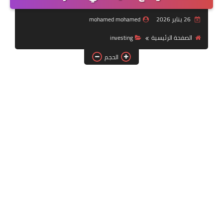
الربح من انستجرام
26 يناير 2026
mohamed mohamed
الاسهم
الصفحة الرئيسية
investing
الحجم
الربح من الأنترنت
فايفر
العملات الرقميه
استثمار
تحسين محركات البحث
تكنولوجيا