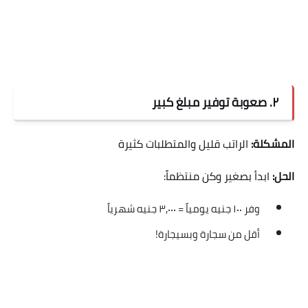
٢. صعوبة توفير مبلغ كبير
المشكلة:
الراتب قليل والمتطلبات كثيرة
الحل:
ابدأ بصغير وكن منتظماً:
وفر ١٠٠ جنيه يومياً = ٣,٠٠٠ جنيه شهرياً
أقل من سجارة وبسيجارة!