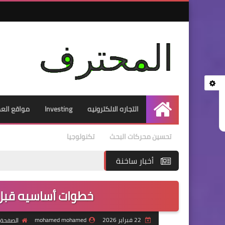
التجاره الالكترونيه
Investing
مواقع العم
الرئيسية
تحسين محركات البحث
تكنولوجيا
أخبار ساخنة
خطوات أساسيه قبل
22 فبراير 2026
mohamed mohamed
الصفحة 