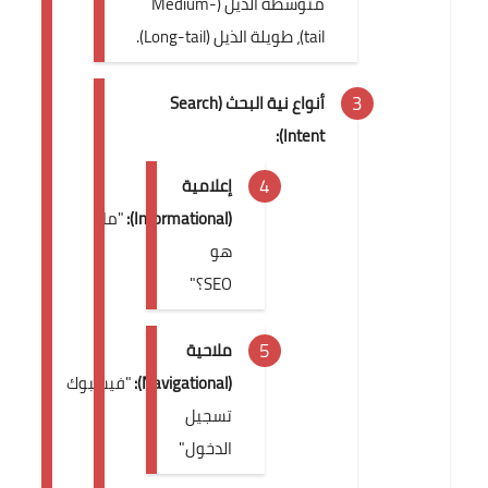
متوسطة الذيل (Medium-
tail)، طويلة الذيل (Long-tail).
أنواع نية البحث (Search
Intent):
إعلامية
(Informational):
"ما
هو
SEO؟"
ملاحية
(Navigational):
"فيسبوك
تسجيل
الدخول"