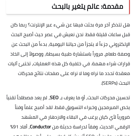
مقدمة: عالم يتغير بالبحث
هل تتذكر آخر مرة بحثت فيها عن شيء عبر الإنترنت؟ ربما كان
قبل ساعات قليلة فقط. نحن نعيش في عصر حيث أصبح البحث
الإلكتروني جزءاً لا يتجزأ من حياتنا اليومية، بدءاً من البحث عن
وصفة طعام، مروراً باستشارة طبية بسيطة، ووصولاً إلى اتخاذ
قرارات شراء مهمة. في خلفية كل هذه العمليات، تختبئ آليات
معقدة تحدد ما نراه وما لا نراه على صفحات نتائج محركات
البحث (SERPs).
تحسين محركات البحث، أو ما يعرف بـ
SEO
، لم يعد مصطلحاً تقنياً
يخص المبرمجين وخبراء التسويق فقط. لقد أصبح علماً وفناً
ضرورياً لأي كيان يرغب في البقاء والازدهار في المشهد
الرقمي الحديث. وفقاً لدراسة حديثة من
Conductor
، أفاد 91%