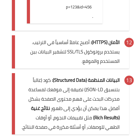
p=123&id=456
.
الأمان (HTTPS):
أصبح عاملاً أساسياً في الترتيب.
يستخدم بروتوكول SSL/TLS لتشفير البيانات بين
المستخدم والموقع.
البيانات المنظمة (Structured Data):
كود (غالباً
بتنسيق JSON-LD) تضيفه إلى موقعك لمساعدة
محركات البحث على فهم محتوى الصفحة بشكل
أفضل. هذا يمكن أن يؤدي إلى ظهور
نتائج غنية
(Rich Results)
مثل تقييمات النجوم، أو أوقات
الطهي للوصفات، أو أسئلة مكررة في صفحة النتائج.