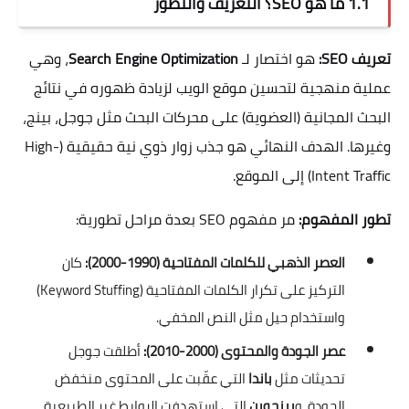
1.1 ما هو SEO؟ التعريف والتطور
تعريف SEO:
هو اختصار لـ
Search Engine Optimization
، وهي
عملية منهجية لتحسين موقع الويب لزيادة ظهوره في نتائج
البحث المجانية (العضوية) على محركات البحث مثل جوجل، بينج،
وغيرها. الهدف النهائي هو جذب زوار ذوي نية حقيقية (High-
Intent Traffic) إلى الموقع.
تطور المفهوم:
مر مفهوم SEO بعدة مراحل تطورية:
العصر الذهبي للكلمات المفتاحية (1990-2000):
كان
التركيز على تكرار الكلمات المفتاحية (Keyword Stuffing)
واستخدام حيل مثل النص المخفي.
عصر الجودة والمحتوى (2000-2010):
أطلقت جوجل
تحديثات مثل
باندا
التي عقّبت على المحتوى منخفض
الجودة، و
بينجوين
التي استهدفت الروابط غير الطبيعية.