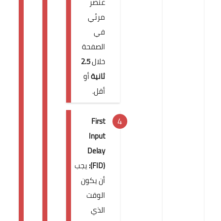
عنصر
مرئي
في
الصفحة
خلال
2.5
ثانية
أو
أقل.
First
Input
Delay
(FID):
يجب
أن يكون
الوقت
الذي