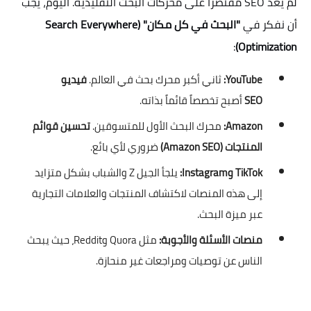
لم يعد SEO مقتصراً على محركات البحث التقليدية. اليوم، يجب
أن نفكر في
"البحث في كل مكان" (Search Everywhere
:
Optimization)
YouTube:
ثاني أكبر محرك بحث في العالم.
فيديو
SEO
أصبح تخصصاً قائماً بذاته.
Amazon:
محرك البحث الأول للمتسوقين.
تحسين قوائم
المنتجات (Amazon SEO)
ضروري لأي بائع.
TikTok وInstagram:
يلجأ الجيل Z والشباب بشكل متزايد
إلى هذه المنصات لاكتشاف المنتجات والعلامات التجارية
عبر ميزة البحث.
منصات الأسئلة والأجوبة:
مثل Quora وReddit، حيث يبحث
الناس عن توصيات ومراجعات غير منحازة.