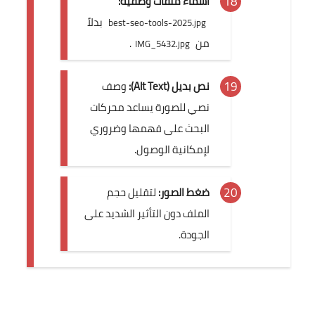
أسماء ملفات وصفيّة:
بدلاً
best-seo-tools-2025.jpg
من
.
IMG_5432.jpg
نص بديل (Alt Text):
وصف
نصي للصورة يساعد محركات
البحث على فهمها وضروري
لإمكانية الوصول.
ضغط الصور:
لتقليل حجم
الملف دون التأثير الشديد على
الجودة.